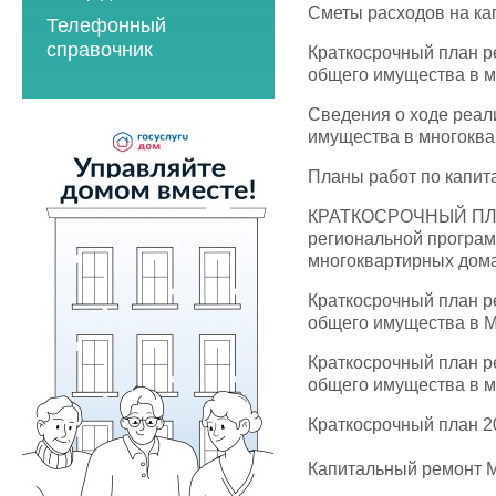
2023 год
2021 год
Сметы расходов на кап
Телефонный
2023 год
2024 год
2022 год
справочник
Краткосрочный план р
2024 год
2025 год
общего имущества в м
2023 год
2025 год
2026 год
2024 год
Сведения о ходе реал
2026 год
имущества в многоквар
2025 год
Планы работ по капит
2026 год
КРАТКОСРОЧНЫЙ П
Мероприятия по
региональной програм
энергосбережению
многоквартирных дома
2019 год
Краткосрочный план р
2020 год
общего имущества в М
Краткосрочный план р
общего имущества в м
Краткосрочный план 20
Капитальный ремонт М