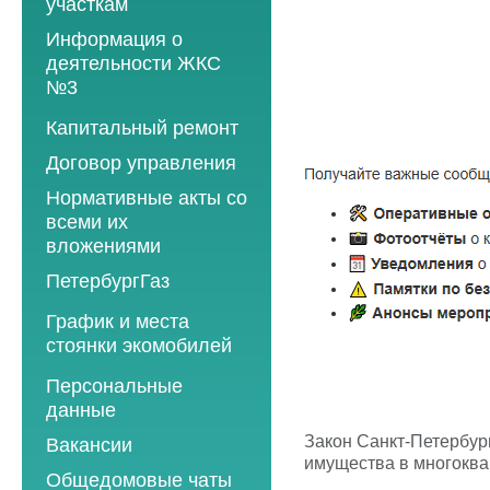
участкам
Информация о
деятельности ЖКС
№3
Программы
Капитальный ремонт
текущего ремонта
Договор управления
2012 год
Нормативные акты со
2013 год
всеми их
вложениями
2014 год
ПетербургГаз
2015 год
2018 год
График и места
2016 год
стоянки экомобилей
2019 год
2017 год
2019 год
Персональные
2020 год
2018 год
данные
2020 год
2021 год
2019 год
Закон Санкт-Петербур
Вакансии
2021 год
2022 год
2020 год
имущества в многоква
Общедомовые чаты
2022 год