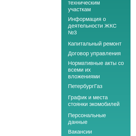
техническим
участкам
Информация о
деятельности ЖКС
№3
Программы
Капитальный ремонт
текущего ремонта
Договор управления
2012 год
Нормативные акты со
2013 год
всеми их
вложениями
2014 год
ПетербургГаз
2015 год
2018 год
График и места
2016 год
стоянки экомобилей
2019 год
2017 год
2019 год
Персональные
2020 год
2018 год
данные
2020 год
2021 год
2019 год
Вакансии
2021 год
2022 год