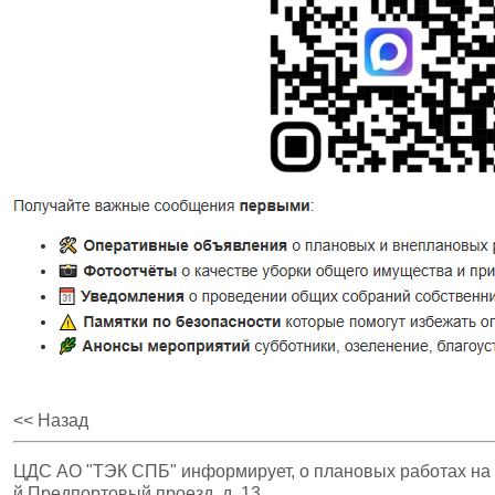
<< Назад
ЦДС АО "ТЭК СПБ" информирует, о плановых работах на т
й Предпортовый проезд, д. 13