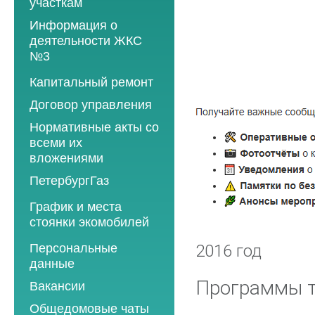
участкам
Информация о
деятельности ЖКС
№3
Программы
Капитальный ремонт
текущего ремонта
Договор управления
2012 год
Нормативные акты со
2013 год
всеми их
вложениями
2014 год
ПетербургГаз
2015 год
2018 год
График и места
2016 год
стоянки экомобилей
2019 год
2017 год
2019 год
Персональные
2020 год
2016 год
2018 год
данные
2020 год
2021 год
2019 год
Программы т
Вакансии
2021 год
2022 год
2020 год
Общедомовые чаты
2022 год