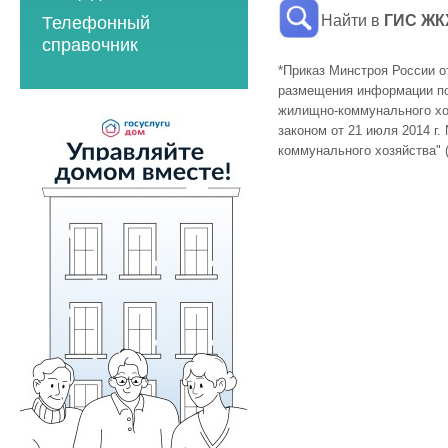
2023 год
2021 год
Найти в
ГИС ЖК
Телефонный
2023 год
2024 год
2022 год
справочник
2024 год
2025 год
2023 год
*Приказ Минстроя России от
2025 год
размещения информации по
2026 год
2024 год
жилищно-коммунального хо
2026 год
законом от 21 июля 2014 г
2025 год
коммунального хозяйства" 
2026 год
Мероприятия по
энергосбережению
2019 год
2020 год