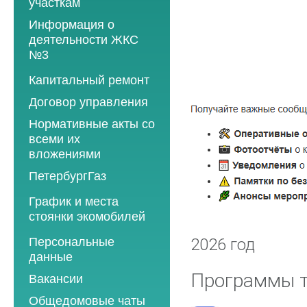
участкам
Информация о
деятельности ЖКС
№3
Программы
Капитальный ремонт
текущего ремонта
Договор управления
2012 год
Нормативные акты со
2013 год
всеми их
вложениями
2014 год
ПетербургГаз
2015 год
2018 год
График и места
2016 год
стоянки экомобилей
2019 год
2017 год
2019 год
Персональные
2020 год
2026 год
2018 год
данные
2020 год
2021 год
2019 год
Программы т
Вакансии
2021 год
2022 год
2020 год
Общедомовые чаты
2022 год