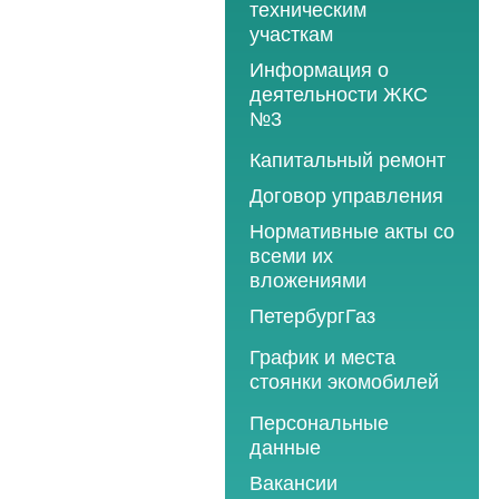
техническим
участкам
Информация о
деятельности ЖКС
№3
Программы
Капитальный ремонт
текущего ремонта
Договор управления
2012 год
Нормативные акты со
2013 год
всеми их
вложениями
2014 год
ПетербургГаз
2015 год
2018 год
График и места
2016 год
стоянки экомобилей
2019 год
2017 год
2019 год
Персональные
2020 год
2018 год
данные
2020 год
2021 год
2019 год
Вакансии
2021 год
2022 год