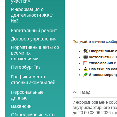
участкам
Информация о
деятельности ЖКС
№3
Программы
Капитальный ремонт
текущего ремонта
Договор управления
2012 год
Нормативные акты со
2013 год
всеми их
вложениями
2014 год
ПетербургГаз
2015 год
2018 год
График и места
2016 год
стоянки экомобилей
2019 год
2017 год
2019 год
Персональные
2020 год
<< Назад
2018 год
данные
2020 год
2021 год
2019 год
Информирование собст
Вакансии
2021 год
внутриквартирного га
2022 год
2020 год
до 20:00 03.06.2026 г. 
Общедомовые чаты
2022 год