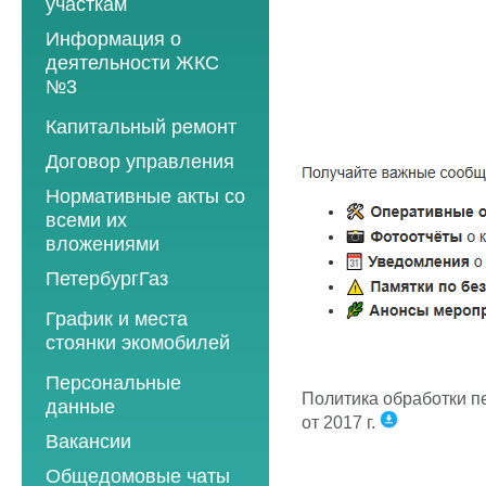
участкам
Информация о
деятельности ЖКС
№3
Программы
Капитальный ремонт
текущего ремонта
Договор управления
2012 год
Нормативные акты со
2013 год
всеми их
вложениями
2014 год
ПетербургГаз
2015 год
2018 год
График и места
2016 год
стоянки экомобилей
2019 год
2017 год
2019 год
Персональные
2020 год
2018 год
Политика обработки 
данные
2020 год
2021 год
2019 год
от 2017 г.
Вакансии
2021 год
2022 год
2020 год
Общедомовые чаты
2022 год