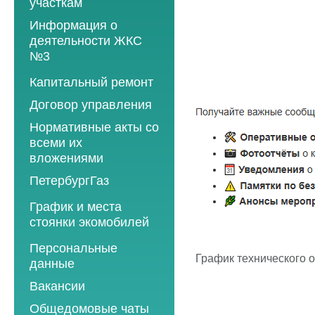
участкам
Информация о
деятельности ЖКС
№3
Программы
Капитальный ремонт
текущего ремонта
Договор управления
2012 год
Нормативные акты со
2013 год
всеми их
вложениями
2014 год
ПетербургГаз
2015 год
2018 год
График и места
2016 год
стоянки экомобилей
2019 год
2017 год
2019 год
Персональные
2020 год
2018 год
График технического 
данные
2020 год
2021 год
2019 год
Вакансии
2021 год
2022 год
2020 год
Общедомовые чаты
2022 год