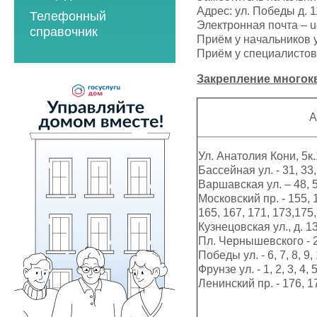
2023 год
2021 год
Адрес: ул. Победы д. 1
Телефонный
2023 год
2024 год
Электронная почта –
u
2022 год
справочник
Приём у начальников у
2024 год
2025 год
2023 год
Приём у специалистов 
2025 год
2026 год
2024 год
Закрепление
многок
2026 год
2025 год
2026 год
А
Мероприятия по
Ул. Анатолия Кони, 5к.1
энергосбережению
Бассейная ул. - 31, 33,
2019 год
Варшавская ул. – 48, 5
Московский пр. - 155, 1
2020 год
165, 167, 171, 173,175,
Кузнецовская ул., д. 13
Пл. Чернышевского - 2, 3
Победы ул. - 6, 7, 8, 9, 
Фрунзе ул. - 1, 2, 3, 4, 5
Ленинский пр. - 176, 17