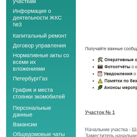
участкам
Информация о
деятельности ЖКС
№3
Программы
Капитальный ремонт
текущего ремонта
Договор управления
2012 год
Нормативные акты со
2013 год
всеми их
вложениями
2014 год
ПетербургГаз
2015 год
2018 год
График и места
2016 год
стоянки экомобилей
2019 год
2017 год
2019 год
Персональные
2020 год
2018 год
Участок № 1
данные
2020 год
2021 год
2019 год
Вакансии
2021 год
2022 год
2020 год
Начальник участка - 
Общедомовые чаты
2022 год
Заместитель начальни