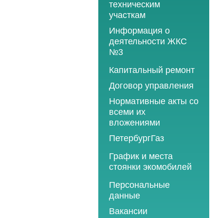
техническим
участкам
Информация о
деятельности ЖКС
№3
Программы
Капитальный ремонт
текущего ремонта
Договор управления
2012 год
Нормативные акты со
2013 год
всеми их
вложениями
2014 год
ПетербургГаз
2015 год
2018 год
График и места
2016 год
стоянки экомобилей
2019 год
2017 год
2019 год
Персональные
2020 год
2018 год
данные
2020 год
2021 год
2019 год
Вакансии
2021 год
2022 год