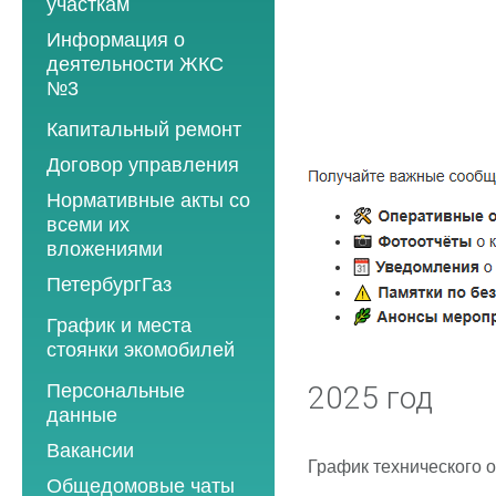
участкам
Информация о
деятельности ЖКС
№3
Программы
Капитальный ремонт
текущего ремонта
Договор управления
2012 год
Нормативные акты со
2013 год
всеми их
вложениями
2014 год
ПетербургГаз
2015 год
2018 год
График и места
2016 год
стоянки экомобилей
2019 год
2017 год
2019 год
Персональные
2020 год
2025 год
2018 год
данные
2020 год
2021 год
2019 год
Вакансии
2021 год
2022 год
2020 год
График технического 
Общедомовые чаты
2022 год