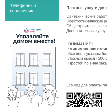
2023 год
2021 год
Телефонный
2023 год
2024 год
Платные услуги для 
2022 год
справочник
2024 год
2025 год
Сантехнические рабо
2023 год
Электротехнические р
2025 год
2026 год
2024 год
Общестроительные р
2026 год
Дополнительные услу
2025 год
2026 год
ВНИМАНИЕ !
Мероприятия по
*
минимальная стоимо
энергосбережению
Все цены указаны б
Ложный выезд - 500 р
2019 год
Простой по вине заказ
2020 год
QR- код для оплаты пл