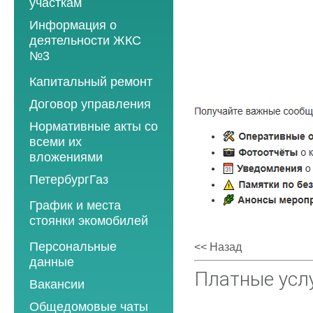
участкам
Информация о
деятельности ЖКС
№3
Программы
Капитальный ремонт
текущего ремонта
Договор управления
2012 год
Нормативные акты со
2013 год
всеми их
вложениями
2014 год
ПетербургГаз
2015 год
2018 год
График и места
2016 год
стоянки экомобилей
2019 год
2017 год
2019 год
Персональные
2020 год
<< Назад
2018 год
данные
2020 год
2021 год
2019 год
Платные усл
Вакансии
2021 год
2022 год
2020 год
Общедомовые чаты
2022 год