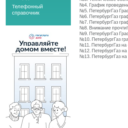
2023 год
2021 год
№4.
График проведен
Телефонный
2023 год
2024 год
2022 год
№5.
ПетербургГаз Гра
справочник
№6.
ПетербургГаз гра
2024 год
2025 год
2023 год
№7.
ПетербургГаз гра
2025 год
2026 год
№8.
Внимание прочти!!
2024 год
№9.
ПетербургГаз Гра
2026 год
2025 год
№10.
ПетербургГаз гр
№11.
ПетербургГаз на
2026 год
№12.
ПетербургГаз на
№13.
ПетербургГаз на
Мероприятия по
энергосбережению
2019 год
2020 год