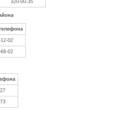
320-00-35
айона
телефона
-12-02
-68-02
лефона
-27
-73