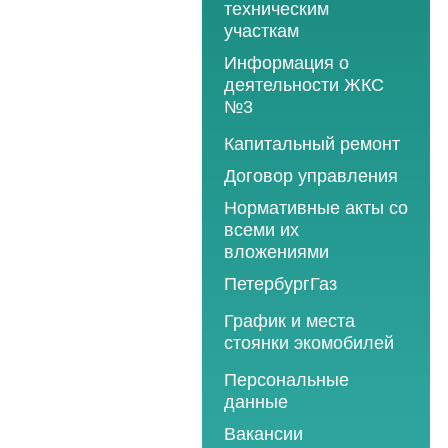
техническим
участкам
Информация о
деятельности ЖКС
№3
Программы
Капитальный ремонт
текущего ремонта
Договор управления
2012 год
Нормативные акты со
2013 год
всеми их
вложениями
2014 год
ПетербургГаз
2015 год
2018 год
График и места
2016 год
стоянки экомобилей
2019 год
2017 год
2019 год
Персональные
2020 год
2018 год
данные
2020 год
2021 год
2019 год
Вакансии
2021 год
2022 год