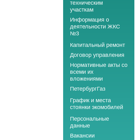
техническим
участкам
Информация о
деятельности ЖКС
№3
Программы
Капитальный ремонт
текущего ремонта
Договор управления
2012 год
Нормативные акты со
2013 год
всеми их
вложениями
2014 год
ПетербургГаз
2015 год
2018 год
График и места
2016 год
стоянки экомобилей
2019 год
2017 год
2019 год
Персональные
2020 год
2018 год
данные
2020 год
2021 год
2019 год
Вакансии
2021 год
2022 год