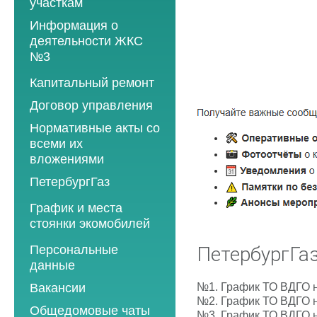
участкам
Информация о
деятельности ЖКС
№3
Программы
Капитальный ремонт
текущего ремонта
Договор управления
2012 год
Нормативные акты со
2013 год
всеми их
вложениями
2014 год
ПетербургГаз
2015 год
2018 год
График и места
2016 год
стоянки экомобилей
2019 год
2017 год
2019 год
Персональные
2020 год
ПетербургГаз
2018 год
данные
2020 год
2021 год
2019 год
№1.
График ТО ВДГО 
Вакансии
2021 год
2022 год
2020 год
№2.
График ТО ВДГО 
Общедомовые чаты
2022 год
№3.
График ТО ВДГО н