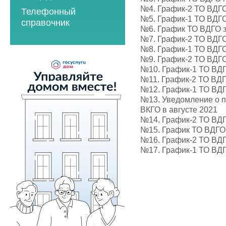
2023 год
2021 год
№4.
График-2 ТО ВДГО
Телефонный
2023 год
2024 год
2022 год
№5.
График-1 ТО ВДГО
справочник
№6.
График ТО ВДГО з
2024 год
2025 год
2023 год
№7.
График-2 ТО ВДГ
2025 год
2026 год
№8.
График-1 ТО ВДГ
2024 год
№9.
График-2 ТО ВДГ
2026 год
2025 год
№10.
График-1 ТО ВД
№11.
График-2 ТО ВД
2026 год
№12.
График-1 ТО ВДГ
№13.
Уведомление о п
Мероприятия по
ВКГО в августе 2021
энергосбережению
№14.
График-2 ТО ВДГ
2019 год
№15.
График ТО ВДГО 
№16.
График-2 ТО ВДГ
2020 год
№17.
График-1 ТО ВДГ