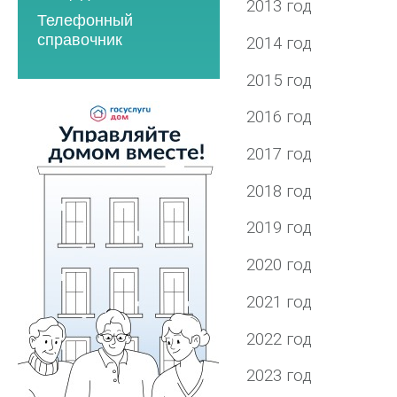
2023 год
2021 год
2013 год
Телефонный
2023 год
2024 год
2022 год
справочник
2014 год
2024 год
2025 год
2023 год
2015 год
2025 год
2026 год
2024 год
2026 год
2016 год
2025 год
2026 год
2017 год
Мероприятия по
2018 год
энергосбережению
2019 год
2019 год
2020 год
2020 год
2021 год
2022 год
2023 год