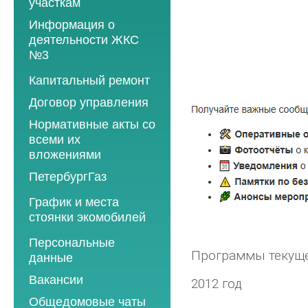
участкам
Информация о
деятельности ЖКС
№3
Программы
Капитальный ремонт
текущего ремонта
Договор управления
2012 год
Нормативные акты со
2013 год
всеми их
вложениями
2014 год
ПетербургГаз
2015 год
2018 год
График и места
2016 год
стоянки экомобилей
2019 год
2017 год
2019 год
Персональные
2020 год
2018 год
Программы текуще
данные
2020 год
2021 год
2019 год
Вакансии
2021 год
2012 год
2022 год
2020 год
Общедомовые чаты
2022 год