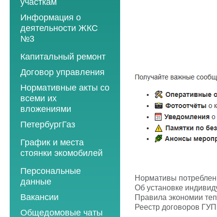
участкам
Информация о
деятельности ЖКС
№3
Программы
Капитальный ремонт
текущего ремонта
Договор управления
2012 год
Нормативные акты со
2013 год
всеми их
вложениями
2014 год
ПетербургГаз
2015 год
2018 год
График и места
2016 год
стоянки экомобилей
2019 год
2017 год
2019 год
Персональные
2020 год
2018 год
Нормативы потреблени
данные
2020 год
2021 год
Об установке индивид
2019 год
Вакансии
Правила экономии тепл
2021 год
2022 год
2020 год
Реестр договоров ГУП
Общедомовые чаты
2022 год