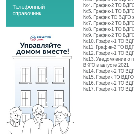
2023 год
2021 год
№4.
График-2 ТО ВДГО
Телефонный
2023 год
2024 год
2022 год
№5.
График-1 ТО ВДГО
справочник
№6.
График ТО ВДГО з
2024 год
2025 год
2023 год
№7.
График-2 ТО ВДГ
2025 год
2026 год
№8.
График-1 ТО ВДГ
2024 год
№9.
График-2 ТО ВДГ
2026 год
2025 год
№10.
График-1 ТО ВД
№11.
График-2 ТО ВД
2026 год
№12.
График-1 ТО ВДГ
№13.
Уведомление о п
Мероприятия по
ВКГО в августе 2021
энергосбережению
№14.
График-2 ТО ВДГ
2019 год
№15.
График ТО ВДГО 
№16.
График-2 ТО ВДГ
2020 год
№17.
График-1 ТО ВДГ