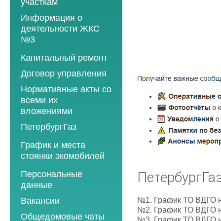
участкам
Информация о
деятельности ЖКС
№3
Программы
Капитальный ремонт
текущего ремонта
Договор управления
2012 год
Нормативные акты со
2013 год
всеми их
вложениями
2014 год
ПетербургГаз
2015 год
2018 год
График и места
2016 год
стоянки экомобилей
2019 год
2017 год
2019 год
Персональные
2020 год
ПетербургГаз
2018 год
данные
2020 год
2021 год
2019 год
№1.
График ТО ВДГО 
Вакансии
2021 год
2022 год
2020 год
№2.
График ТО ВДГО 
Общедомовые чаты
2022 год
№3.
График ТО ВДГО н