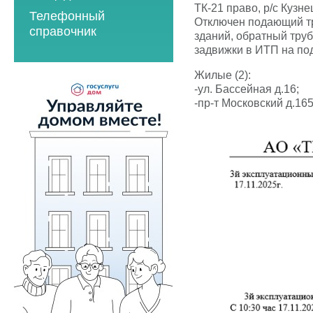
2023 год
2021 год
ТК-21 право, р/с Кузн
Телефонный
2023 год
2024 год
Отключен подающий тр
2022 год
справочник
зданий, обратный тру
2024 год
2025 год
2023 год
задвижки в ИТП на по
2025 год
2026 год
2024 год
Жилые (2):
2026 год
-ул. Бассейная д.16;
2025 год
-пр-т Московский д.16
2026 год
Мероприятия по
энергосбережению
2019 год
2020 год