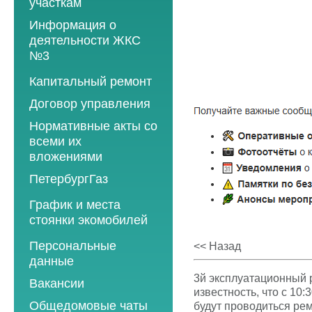
участкам
Информация о
деятельности ЖКС
№3
Программы
Капитальный ремонт
текущего ремонта
Договор управления
2012 год
Нормативные акты со
2013 год
всеми их
вложениями
2014 год
ПетербургГаз
2015 год
2018 год
График и места
2016 год
стоянки экомобилей
2019 год
2017 год
2019 год
Персональные
2020 год
<< Назад
2018 год
данные
2020 год
2021 год
2019 год
3й эксплуатационный 
Вакансии
2021 год
2022 год
известность, что с 10:3
2020 год
Общедомовые чаты
будут проводиться ре
2022 год