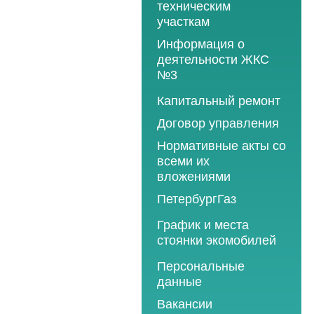
техническим
участкам
Информация о
деятельности ЖКС
№3
Программы
Капитальный ремонт
текущего ремонта
Договор управления
2012 год
Нормативные акты со
2013 год
всеми их
вложениями
2014 год
ПетербургГаз
2015 год
2018 год
График и места
2016 год
стоянки экомобилей
2019 год
2017 год
2019 год
Персональные
2020 год
2018 год
данные
2020 год
2021 год
2019 год
Вакансии
2021 год
2022 год