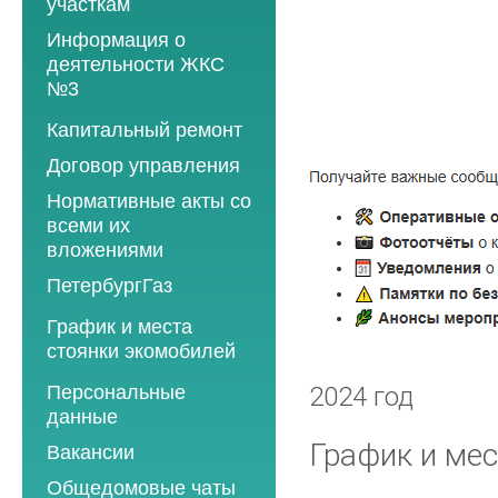
участкам
Информация о
деятельности ЖКС
№3
Программы
Капитальный ремонт
текущего ремонта
Договор управления
2012 год
Нормативные акты со
2013 год
всеми их
вложениями
2014 год
ПетербургГаз
2015 год
2018 год
График и места
2016 год
стоянки экомобилей
2019 год
2017 год
2019 год
Персональные
2020 год
2024 год
2018 год
данные
2020 год
2021 год
2019 год
График и мес
Вакансии
2021 год
2022 год
2020 год
Общедомовые чаты
2022 год