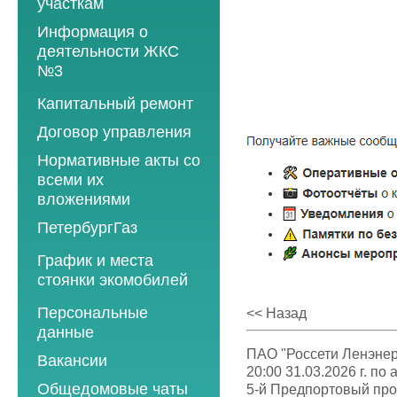
участкам
Информация о
деятельности ЖКС
№3
Программы
Капитальный ремонт
текущего ремонта
Договор управления
2012 год
Нормативные акты со
2013 год
всеми их
вложениями
2014 год
ПетербургГаз
2015 год
2018 год
График и места
2016 год
стоянки экомобилей
2019 год
2017 год
2019 год
Персональные
2020 год
<< Назад
2018 год
данные
2020 год
2021 год
2019 год
ПАО "Россети Ленэнер
Вакансии
2021 год
2022 год
20:00 31.03.2026 г. по
2020 год
Общедомовые чаты
5-й Предпортовый проез
2022 год