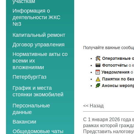
участкам
Информация о
деятельности ЖКС
№3
Программы
Капитальный ремонт
текущего ремонта
Договор управления
2012 год
Нормативные акты со
2013 год
всеми их
вложениями
2014 год
ПетербургГаз
2015 год
2018 год
График и места
2016 год
стоянки экомобилей
2019 год
2017 год
2019 год
Персональные
2020 год
<< Назад
2018 год
данные
2020 год
2021 год
2019 год
С 1 января 2026 года
Вакансии
2021 год
2022 год
рамках которой гражда
2020 год
Общедомовые чаты
Представить налогову
2022 год