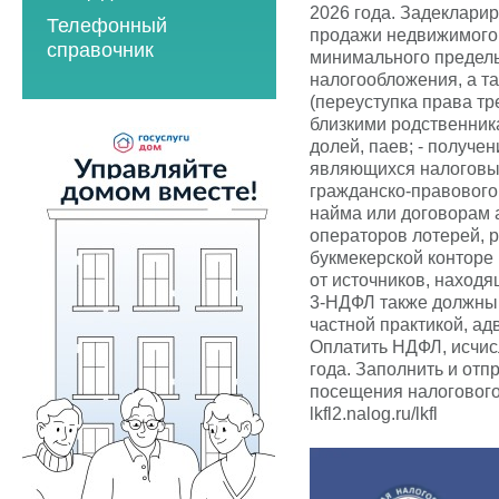
2023 год
2021 год
2026 года. Задекларир
Телефонный
2023 год
2024 год
продажи недвижимого 
2022 год
справочник
минимального предель
2024 год
2025 год
2023 год
налогообложения, а т
2025 год
(переуступка права тр
2026 год
2024 год
близкими родственник
2026 год
долей, паев; - получе
2025 год
являющихся налоговым
2026 год
гражданско-правового
найма или договорам 
Мероприятия по
операторов лотерей, 
энергосбережению
букмекерской конторе 
от источников, наход
2019 год
3-НДФЛ также должны
2020 год
частной практикой, ад
Оплатить НДФЛ, исчис
года. Заполнить и от
посещения налогового
lkfl2.nalog.ru/lkfl