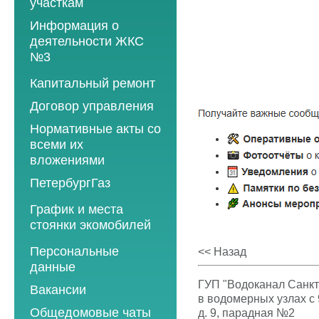
участкам
Информация о
деятельности ЖКС
№3
Программы
Капитальный ремонт
текущего ремонта
Договор управления
2012 год
Нормативные акты со
2013 год
всеми их
вложениями
2014 год
ПетербургГаз
2015 год
2018 год
График и места
2016 год
стоянки экомобилей
2019 год
2017 год
2019 год
Персональные
2020 год
<< Назад
2018 год
данные
2020 год
2021 год
2019 год
ГУП "Водоканал Санкт
Вакансии
2021 год
2022 год
в водомерных узлах с 
2020 год
Общедомовые чаты
д. 9, парадная №2
2022 год