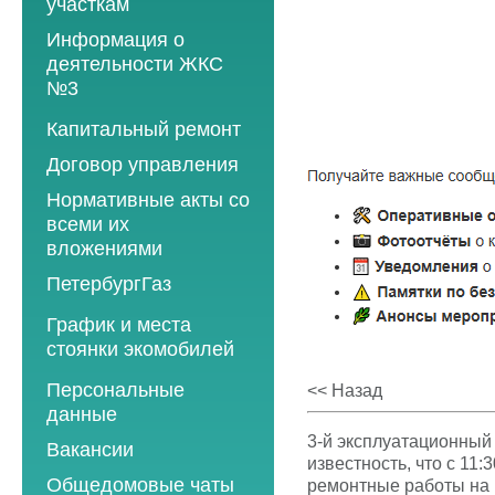
участкам
Информация о
деятельности ЖКС
№3
Программы
Капитальный ремонт
текущего ремонта
Договор управления
2012 год
Нормативные акты со
2013 год
всеми их
вложениями
2014 год
ПетербургГаз
2015 год
2018 год
График и места
2016 год
стоянки экомобилей
2019 год
2017 год
2019 год
Персональные
2020 год
<< Назад
2018 год
данные
2020 год
2021 год
2019 год
3-й эксплуатационный
Вакансии
2021 год
2022 год
известность, что с 11:3
2020 год
Общедомовые чаты
ремонтные работы на 
2022 год