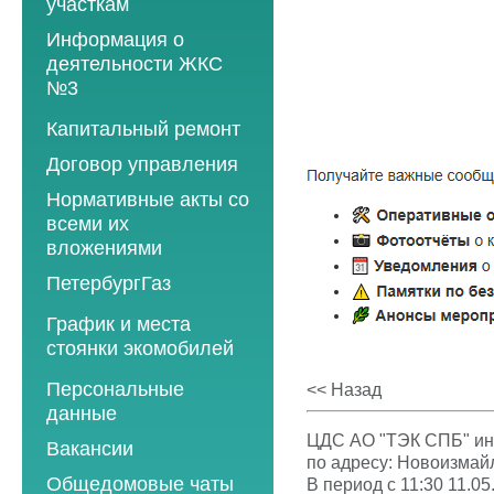
участкам
Информация о
деятельности ЖКС
№3
Программы
Капитальный ремонт
текущего ремонта
Договор управления
2012 год
Нормативные акты со
2013 год
всеми их
вложениями
2014 год
ПетербургГаз
2015 год
2018 год
График и места
2016 год
стоянки экомобилей
2019 год
2017 год
2019 год
Персональные
2020 год
<< Назад
2018 год
данные
2020 год
2021 год
2019 год
ЦДС АО "ТЭК СПБ" инф
Вакансии
2021 год
2022 год
по адресу: Новоизмайло
2020 год
Общедомовые чаты
В период с 11:30 11.05
2022 год