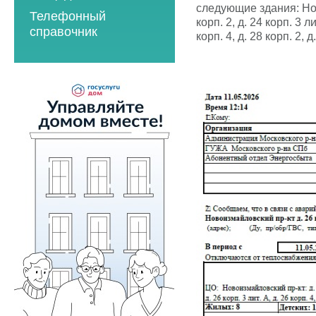
2023 год
2021 год
следующие здания: Новои
Телефонный
2023 год
2024 год
корп. 2, д. 24 корп. 3 ли
2022 год
справочник
корп. 4, д. 28 корп. 2, д
2024 год
2025 год
2023 год
2025 год
2026 год
2024 год
2026 год
2025 год
2026 год
Мероприятия по
энергосбережению
2019 год
2020 год