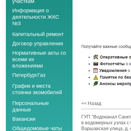
участкам
Информация о
деятельности ЖКС
№3
Программы
Капитальный ремонт
текущего ремонта
Договор управления
2012 год
Нормативные акты со
2013 год
всеми их
вложениями
2014 год
ПетербургГаз
2015 год
2018 год
График и места
2016 год
стоянки экомобилей
2019 год
2017 год
2019 год
Персональные
2020 год
<< Назад
2018 год
данные
2020 год
2021 год
2019 год
ГУП "Водоканал Санкт
Вакансии
2021 год
2022 год
в водомерных узлах с 0
2020 год
Общедомовые чаты
Варшавская улица, д. 
2022 год