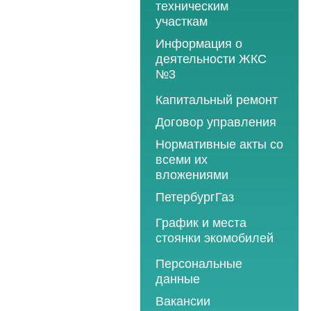
техническим
участкам
Информация о
деятельности ЖКС
№3
Программы
Капитальный ремонт
текущего ремонта
Договор управления
2012 год
Нормативные акты со
2013 год
всеми их
вложениями
2014 год
ПетербургГаз
2015 год
2018 год
График и места
2016 год
стоянки экомобилей
2019 год
2017 год
2019 год
Персональные
2020 год
2018 год
данные
2020 год
2021 год
2019 год
Вакансии
2021 год
2022 год