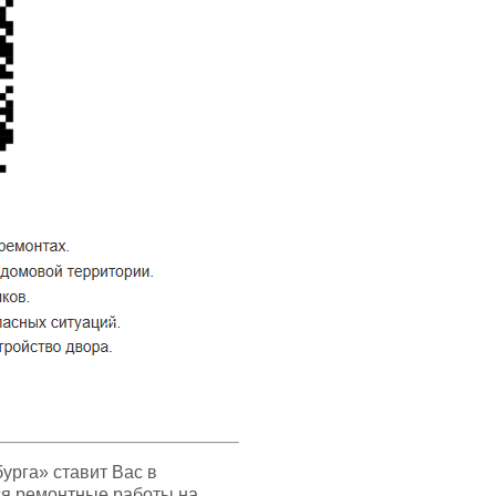
урга» ставит Вас в
ться ремонтные работы на