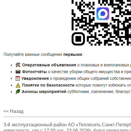
<< Назад
3-й эксплуатационный район АО «Теплосеть Санкт-Петерб
известность, что с 17:30 час. 23.06.2026г. будут проводи