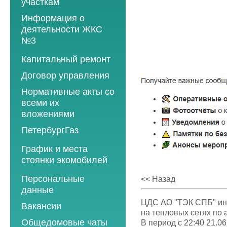
участкам
Информация о
деятельности ЖКС
№3
Программы
Капитальный ремонт
текущего ремонта
Договор управления
2012 год
Нормативные акты со
2013 год
всеми их
вложениями
2014 год
ПетербургГаз
2015 год
2018 год
График и места
2016 год
стоянки экомобилей
2019 год
2017 год
2019 год
Персональные
2020 год
<< Назад
2018 год
данные
2020 год
2021 год
2019 год
ЦДС АО "ТЭК СПБ" инф
Вакансии
2021 год
2022 год
на тепловых сетях по 
2020 год
Общедомовые чаты
В период с 22:40 21.06
2022 год