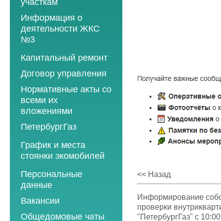
участкам
Информация о
деятельности ЖКС
№3
Программы
Капитальный ремонт
текущего ремонта
Договор управления
2012 год
Нормативные акты со
2013 год
всеми их
вложениями
2014 год
ПетербургГаз
2015 год
2018 год
График и места
2016 год
стоянки экомобилей
2019 год
2017 год
2019 год
Персональные
2020 год
<< Назад
2018 год
данные
2020 год
2021 год
2019 год
Информирование собст
Вакансии
2021 год
2022 год
проверки внутрикварт
2020 год
Общедомовые чаты
"ПетербургГаз" с 10:00
2022 год