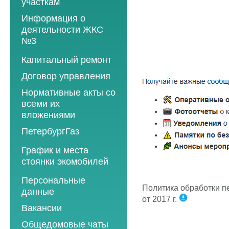
участкам
Информация о
деятельности ЖКС
№3
Программы
Капитальный ремонт
текущего ремонта
Договор управления
2012 год
Нормативные акты со
2013 год
всеми их
вложениями
2014 год
ПетербургГаз
2015 год
2018 год
График и места
2016 год
стоянки экомобилей
2019 год
2017 год
2019 год
Персональные
2020 год
2018 год
Политика обработки 
данные
2020 год
2021 год
2019 год
от 2017 г.
Вакансии
2021 год
2022 год
2020 год
Общедомовые чаты
2022 год