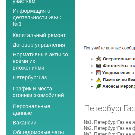
участкам
Информация о
деятельности ЖКС
№3
Программы
Капитальный ремонт
текущего ремонта
Договор управления
2012 год
Нормативные акты со
2013 год
всеми их
вложениями
2014 год
ПетербургГаз
2015 год
2018 год
График и места
2016 год
стоянки экомобилей
2019 год
2017 год
2019 год
Персональные
2020 год
ПетербургГаз
2018 год
данные
2020 год
2021 год
2019 год
№1.
ПетербургГаз на 
Вакансии
2021 год
2022 год
2020 год
№2.
ПетербургГаз на 
Общедомовые чаты
2022 год
№3.
ПетербургГаз на 