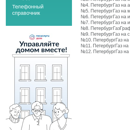
2023 год
2021 год
№4.
ПетербургГаз на 
Телефонный
2023 год
2024 год
2022 год
№5.
ПетербургГаз на 
справочник
№6.
ПетербургГаз на 
2024 год
2025 год
2023 год
№7.
ПетербургГаз на 
2025 год
2026 год
№8.
ПетербургГазГраф
2024 год
№9.
ПетербургГаз на 
2026 год
2025 год
№10.
ПетербургГаз на
№11.
ПетербургГаз на
2026 год
№12.
ПетербургГаз на
Мероприятия по
энергосбережению
2019 год
2020 год