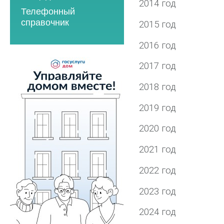
2023 год
2021 год
2014 год
Телефонный
2023 год
2024 год
2022 год
справочник
2015 год
2024 год
2025 год
2023 год
2016 год
2025 год
2026 год
2024 год
2026 год
2017 год
2025 год
2026 год
2018 год
Мероприятия по
2019 год
энергосбережению
2020 год
2019 год
2020 год
2021 год
2022 год
2023 год
2024 год