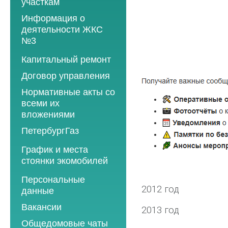
участкам
Информация о
деятельности ЖКС
№3
Программы
Капитальный ремонт
текущего ремонта
Договор управления
2012 год
Нормативные акты со
2013 год
всеми их
вложениями
2014 год
ПетербургГаз
2015 год
2018 год
График и места
2016 год
стоянки экомобилей
2019 год
2017 год
2019 год
Персональные
2020 год
2018 год
2012 год
данные
2020 год
2021 год
2019 год
Вакансии
2021 год
2013 год
2022 год
2020 год
Общедомовые чаты
2022 год