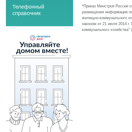
2023 год
2021 год
*Приказ Минстроя России от
Телефонный
2023 год
2024 год
2022 год
размещения информации по
справочник
2024 год
жилищно-коммунального хо
2025 год
2023 год
законом от 21 июля 2014 г
2025 год
2026 год
2024 год
коммунального хозяйства" 
2026 год
2025 год
2026 год
Мероприятия по
энергосбережению
2019 год
2020 год