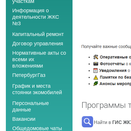
участкам
Информация о
деятельности ЖКС
№3
Программы
Капитальный ремонт
текущего ремонта
Договор управления
2012 год
Нормативные акты со
2013 год
всеми их
вложениями
2014 год
ПетербургГаз
2015 год
2018 год
График и места
2016 год
стоянки экомобилей
2019 год
2017 год
2019 год
Персональные
2020 год
Программы т
2018 год
данные
2020 год
2021 год
2019 год
Вакансии
2021 год
2022 год
Найти в
ГИС ЖК
2020 год
Общедомовые чаты
2022 год