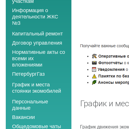
участкам
Информация о
деятельности ЖКС
№3
Программы
Капитальный ремонт
текущего ремонта
Договор управления
2012 год
Нормативные акты со
2013 год
всеми их
вложениями
2014 год
ПетербургГаз
2015 год
2018 год
График и места
2016 год
стоянки экомобилей
2019 год
2017 год
2019 год
Персональные
2020 год
График и мес
2018 год
данные
2020 год
2021 год
2019 год
Вакансии
2021 год
2022 год
2020 год
Общедомовые чаты
График движения эком
2022 год