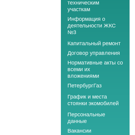
техническим
участкам
Информация о
деятельности ЖКС
№3
Программы
Капитальный ремонт
текущего ремонта
Договор управления
2012 год
Нормативные акты со
2013 год
всеми их
вложениями
2014 год
ПетербургГаз
2015 год
2018 год
График и места
2016 год
стоянки экомобилей
2019 год
2017 год
2019 год
Персональные
2020 год
2018 год
данные
2020 год
2021 год
2019 год
Вакансии
2021 год
2022 год