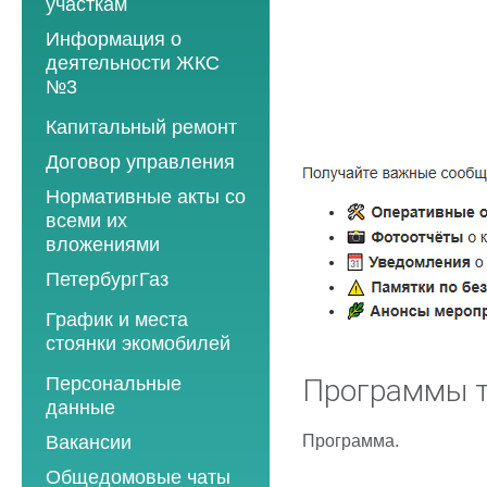
участкам
Информация о
деятельности ЖКС
№3
Программы
Капитальный ремонт
текущего ремонта
Договор управления
2012 год
Нормативные акты со
2013 год
всеми их
вложениями
2014 год
ПетербургГаз
2015 год
2018 год
График и места
2016 год
стоянки экомобилей
2019 год
2017 год
2019 год
Персональные
2020 год
Программы т
2018 год
данные
2020 год
2021 год
2019 год
Программа.
Вакансии
2021 год
2022 год
2020 год
Общедомовые чаты
2022 год