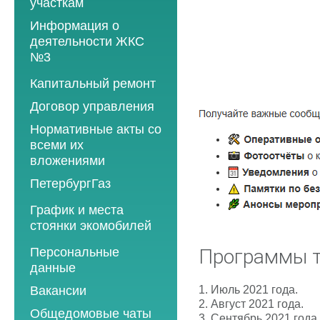
участкам
Информация о
деятельности ЖКС
№3
Программы
Капитальный ремонт
текущего ремонта
Договор управления
2012 год
Нормативные акты со
2013 год
всеми их
вложениями
2014 год
ПетербургГаз
2015 год
2018 год
График и места
2016 год
стоянки экомобилей
2019 год
2017 год
2019 год
Персональные
2020 год
Программы т
2018 год
данные
2020 год
2021 год
2019 год
1.
Июль 2021 года.
Вакансии
2021 год
2022 год
2020 год
2.
Август 2021 года.
Общедомовые чаты
2022 год
3.
Сентябрь 2021 года