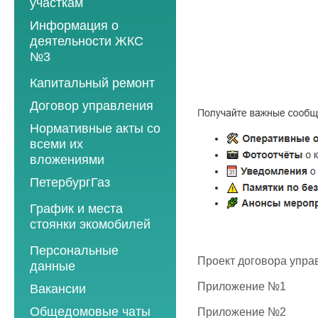
участкам
Информация о
деятельности ЖКС
№3
Программы
Капитальный ремонт
текущего ремонта
Договор управления
2012 год
Нормативные акты со
2013 год
всеми их
вложениями
2014 год
ПетербургГаз
2015 год
2018 год
График и места
2016 год
стоянки экомобилей
2019 год
2017 год
2019 год
Персональные
2020 год
2018 год
Проект договора упр
данные
2020 год
2021 год
2019 год
Приложение №1
Вакансии
2021 год
2022 год
2020 год
Общедомовые чаты
Приложение №2
2022 год