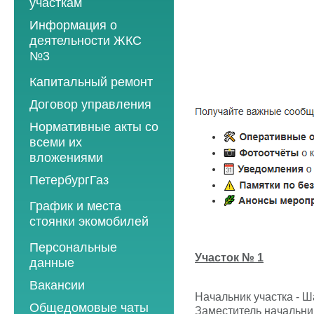
участкам
Информация о
деятельности ЖКС
№3
Программы
Капитальный ремонт
текущего ремонта
Договор управления
2012 год
Нормативные акты со
2013 год
всеми их
вложениями
2014 год
ПетербургГаз
2015 год
2018 год
График и места
2016 год
стоянки экомобилей
2019 год
2017 год
2019 год
Персональные
2020 год
2018 год
Участок № 1
данные
2020 год
2021 год
2019 год
Вакансии
2021 год
2022 год
2020 год
Начальник участка - 
Общедомовые чаты
2022 год
Заместитель начальни