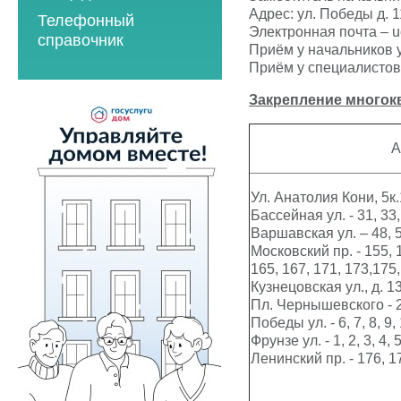
2023 год
2021 год
Адрес: ул. Победы д. 1
Телефонный
2023 год
2024 год
Электронная почта –
u
2022 год
справочник
Приём у начальников у
2024 год
2025 год
2023 год
Приём у специалистов 
2025 год
2026 год
2024 год
Закрепление
многок
2026 год
2025 год
2026 год
А
Мероприятия по
Ул. Анатолия Кони, 5к.1
энергосбережению
Бассейная ул. - 31, 33,
2019 год
Варшавская ул. – 48, 5
Московский пр. - 155, 1
2020 год
165, 167, 171, 173,175,
Кузнецовская ул., д. 13
Пл. Чернышевского - 2, 3
Победы ул. - 6, 7, 8, 9, 
Фрунзе ул. - 1, 2, 3, 4, 5
Ленинский пр. - 176, 17