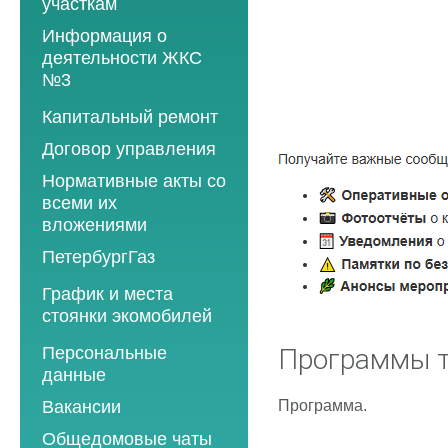
участкам
Информация о
деятельности ЖКС
№3
Программы
Капитальный ремонт
текущего ремонта
Договор управления
2012 год
Нормативные акты со
2013 год
всеми их
вложениями
2014 год
ПетербургГаз
2015 год
2018 год
График и места
2016 год
стоянки экомобилей
2019 год
2017 год
2019 год
Персональные
2020 год
Программы т
2018 год
данные
2020 год
2021 год
2019 год
Программа.
Вакансии
2021 год
2022 год
2020 год
Общедомовые чаты
2022 год