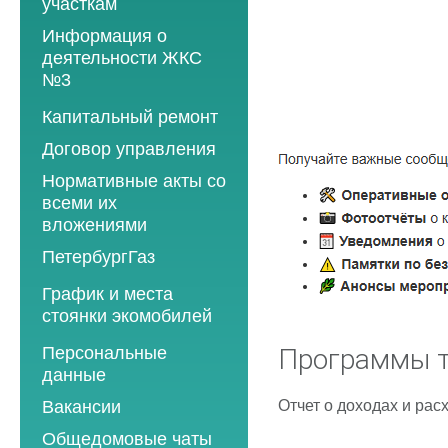
участкам
Информация о
деятельности ЖКС
№3
Программы
Капитальный ремонт
текущего ремонта
Договор управления
2012 год
Нормативные акты со
2013 год
всеми их
вложениями
2014 год
ПетербургГаз
2015 год
2018 год
График и места
2016 год
стоянки экомобилей
2019 год
2017 год
2019 год
Персональные
2020 год
Программы т
2018 год
данные
2020 год
2021 год
2019 год
Отчет о доходах и расх
Вакансии
2021 год
2022 год
2020 год
Общедомовые чаты
2022 год