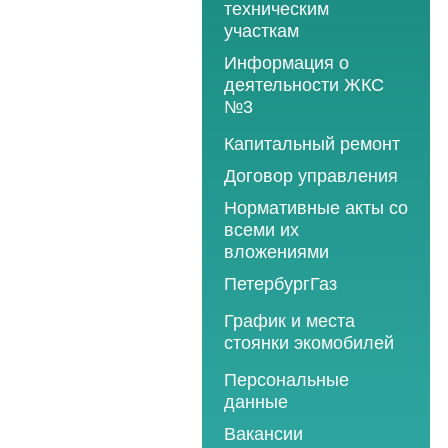
техническим
участкам
Информация о
деятельности ЖКС
№3
Программы
Капитальный ремонт
текущего ремонта
Договор управления
2012 год
Нормативные акты со
2013 год
всеми их
вложениями
2014 год
ПетербургГаз
2015 год
2018 год
График и места
2016 год
стоянки экомобилей
2019 год
2017 год
2019 год
Персональные
2020 год
2018 год
данные
2020 год
2021 год
2019 год
Вакансии
2021 год
2022 год