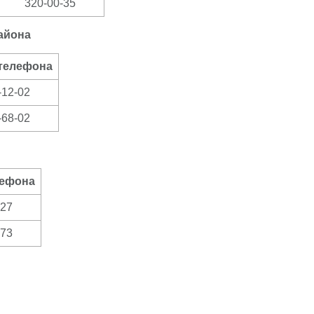
320-00-35
айона
телефона
-12-02
-68-02
лефона
-27
-73