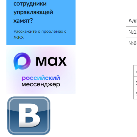
Ад
№12
№68