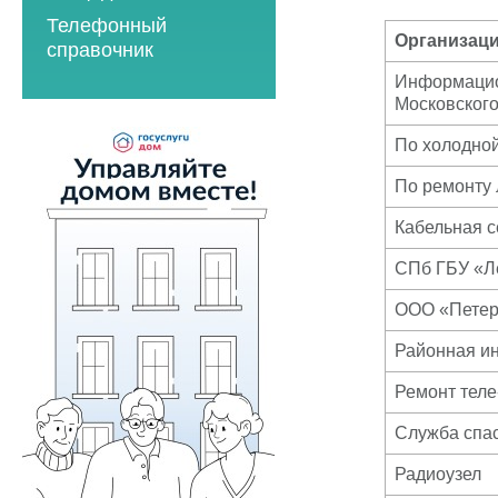
2023 год
2021 год
Телефонный
2023 год
2024 год
2022 год
Организац
справочник
2024 год
2025 год
2023 год
Информацио
2025 год
Московского
2026 год
2024 год
2026 год
По холодной
2025 год
2026 год
По ремонту
Мероприятия по
Кабельная с
энергосбережению
СПб ГБУ «Ле
2019 год
ООО «Петер
2020 год
Районная ин
Ремонт теле
Служба спа
Радиоузел