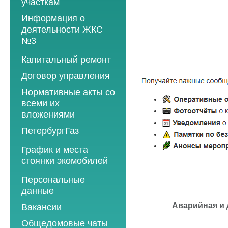
участкам
Информация о
деятельности ЖКС
№3
Программы
Капитальный ремонт
текущего ремонта
Договор управления
2012 год
Нормативные акты со
2013 год
всеми их
вложениями
2014 год
ПетербургГаз
2015 год
2018 год
График и места
2016 год
стоянки экомобилей
2019 год
2017 год
2019 год
Персональные
2020 год
2018 год
данные
2020 год
2021 год
2019 год
Аварийная и д
Вакансии
2021 год
2022 год
2020 год
Общедомовые чаты
2022 год