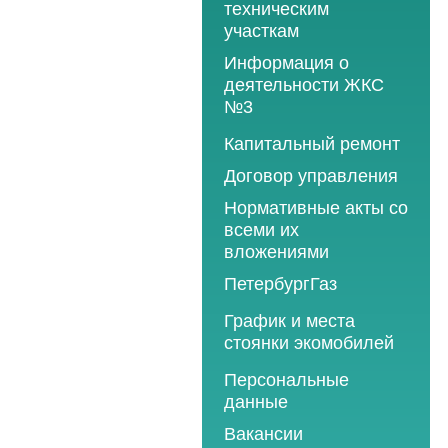
техническим
участкам
Информация о
деятельности ЖКС
№3
Программы
Капитальный ремонт
текущего ремонта
Договор управления
2012 год
Нормативные акты со
2013 год
всеми их
вложениями
2014 год
ПетербургГаз
2015 год
2018 год
График и места
2016 год
стоянки экомобилей
2019 год
2017 год
2019 год
Персональные
2020 год
2018 год
данные
2020 год
2021 год
2019 год
Вакансии
2021 год
2022 год