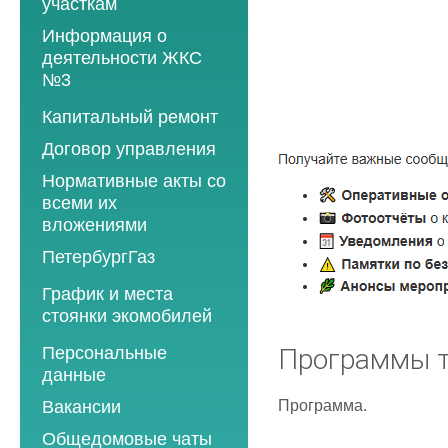
участкам
Информация о
деятельности ЖКС
№3
Программы
Капитальный ремонт
текущего ремонта
Договор управления
2012 год
Нормативные акты со
2013 год
всеми их
вложениями
2014 год
ПетербургГаз
2015 год
2018 год
График и места
2016 год
стоянки экомобилей
2019 год
2017 год
2019 год
Персональные
2020 год
Программы т
2018 год
данные
2020 год
2021 год
2019 год
Программа.
Вакансии
2021 год
2022 год
2020 год
Общедомовые чаты
2022 год