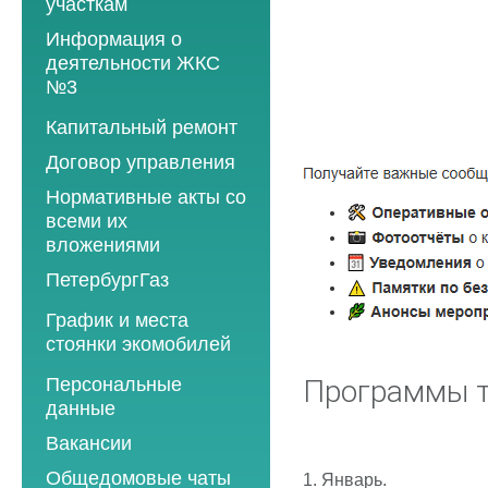
участкам
Информация о
деятельности ЖКС
№3
Программы
Капитальный ремонт
текущего ремонта
Договор управления
2012 год
Нормативные акты со
2013 год
всеми их
вложениями
2014 год
ПетербургГаз
2015 год
2018 год
График и места
2016 год
стоянки экомобилей
2019 год
2017 год
2019 год
Персональные
2020 год
Программы т
2018 год
данные
2020 год
2021 год
2019 год
Вакансии
2021 год
2022 год
2020 год
Общедомовые чаты
1.
Январь.
2022 год