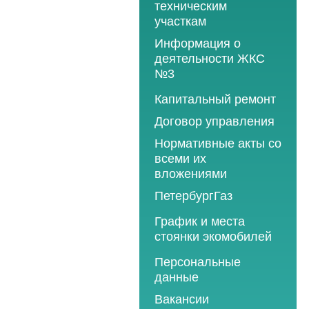
техническим
участкам
Информация о
деятельности ЖКС
№3
Программы
Капитальный ремонт
текущего ремонта
Договор управления
2012 год
Нормативные акты со
2013 год
всеми их
вложениями
2014 год
ПетербургГаз
2015 год
2018 год
График и места
2016 год
стоянки экомобилей
2019 год
2017 год
2019 год
Персональные
2020 год
2018 год
данные
2020 год
2021 год
2019 год
Вакансии
2021 год
2022 год