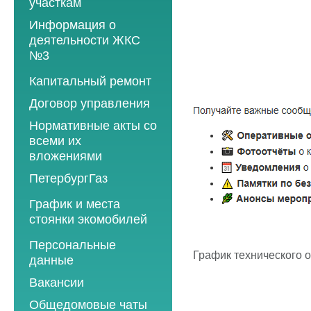
участкам
Информация о
деятельности ЖКС
№3
Программы
Капитальный ремонт
текущего ремонта
Договор управления
2012 год
Нормативные акты со
2013 год
всеми их
вложениями
2014 год
ПетербургГаз
2015 год
2018 год
График и места
2016 год
стоянки экомобилей
2019 год
2017 год
2019 год
Персональные
2020 год
2018 год
График технического 
данные
2020 год
2021 год
2019 год
Вакансии
2021 год
2022 год
2020 год
Общедомовые чаты
2022 год